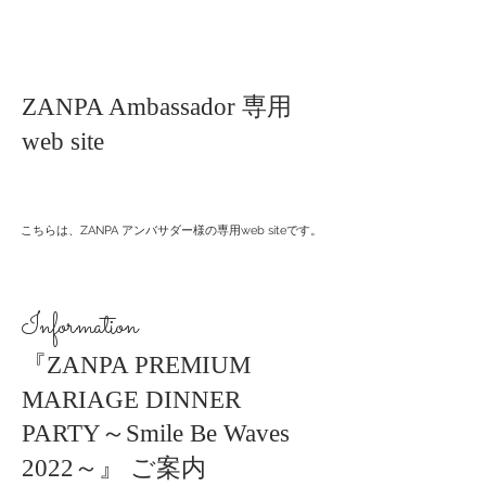
ZANPA Ambassador 専用
web site
こちらは、ZANPA アンバサダー様の専用web siteです。
​Information
『
ZANPA PREMIUM
MARIAGE DINNER
PARTY
～Smile Be Waves
2022～
』
ご案内