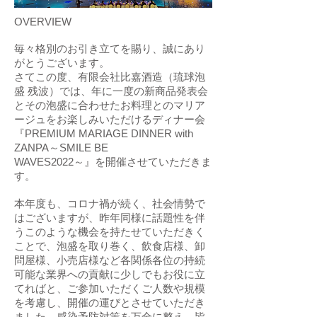
OVERVIEW
毎々格別のお引き立てを賜り、誠にあり
がとうございます。
さてこの度、有限会社比嘉酒造（琉球泡
盛 残波）では、年に一度の新商品発表会
とその泡盛に合わせたお料理とのマリア
ージュをお楽しみいただけるディナー会
『PREMIUM MARIAGE DINNER with
ZANPA～SMILE BE
WAVES2022～』を開催させていただきま
す。
本年度も、コロナ禍が続く、社会情勢で
はございますが、昨年同様に話題性を伴
うこのような機会を持たせていただきく
ことで、泡盛を取り巻く、飲食店様、卸
問屋様、小売店様など各関係各位の持続
可能な業界への貢献に少しでもお役に立
てればと、ご参加いただくご人数や規模
を考慮し、開催の運びとさせていただき
ました。感染予防対策を万全に整え、皆