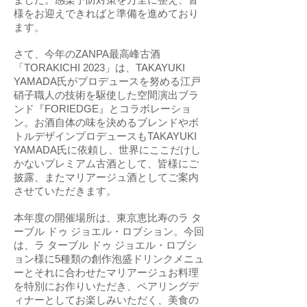
様をお迎えできればと準備を進めており
ます。
さて、今年のZANPA最高峰古酒
「TORAKICHI 2023」は、TAKAYUKI
YAMADA氏がプロデュースを努める江戸
硝子職人の技術を駆使した空間演出ブラ
ンド『FORIEDGE』とコラボレーショ
ン。お酒自体の味を決めるブレンドやボ
トルデザインプロデュースもTAKAYUKI
YAMADA氏に依頼し、世界にここだけし
かないプレミアム古酒として、皆様にご
披露、またマリアージュ酒としてご案内
させていただきます。
本年度の開催場所は、東京恵比寿のラ タ
ーブル ドゥ ジョエル・ロブション。今回
は、ラ ターブル ドゥ ジョエル・ロブシ
ョン様に5種類の創作泡盛ドリンクメニュ
ーとそれに合わせたマリアージュお料理
を特別にお作りいただき、ペアリングデ
ィナーとしてお楽しみいただく、美食の