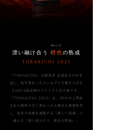
見出し h1
オレンジ
漂い融け合う
橙色
の熟成
TORAKICHI 2023
「TORAKICHI」は創業者 比嘉寅吉の名を
冠し、毎年異なったコンセプトで創り上げる
ZANPA最高峰のプレミアムな古酒です。
「TORAKICHI 2023」は、20年以上熟成
された個性の全く異なった古酒を２種類使用
し、従来の泡盛を逸脱する「新しい泡盛」に
挑んだ『漂い溶け合う、橙色の熟成』。