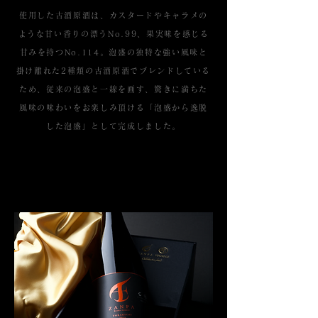
使用した古酒原酒は、カスタードやキャラメの
ような甘い香りの漂うNo.99、果実味を感じる
甘みを持つNo.114。泡盛の独特な強い風味と
掛け離れた2種類の古酒原酒でブレンドしている
ため、従来の泡盛と一線を画す、驚きに満ちた
風味の味わいをお楽しみ頂ける「泡盛から逸脱
した泡盛」​として完成しました。