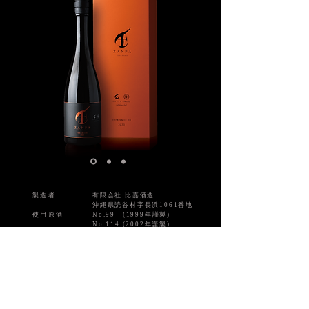
製造者
有限会社 比嘉酒造
沖縄県読谷村字長浜1061番地
使用原酒
No.99 (1999年謹製)
No.114 (2002年謹製)
​原材料名
米こうじ（タイ産米）
使用麹
​黒麹
アルコール分
41度
​内容量
​720ml
​商品価格
33,000円（税込）