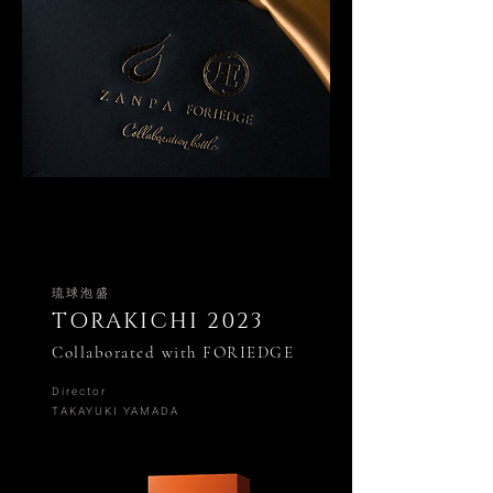
​琉球泡盛
TORAKICHI 2023
​Collaborated with FORIEDGE
Director
TAKAYUKI YAMADA